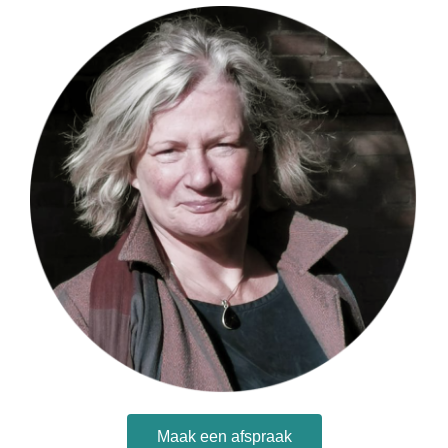
Vragenformulier
Privacybeleid – AVG
Algemene voorwaarden
Verhuur
Verhuur Zolder
Verhuur Therapieruimte met wachtruimte
Maak een afspraak