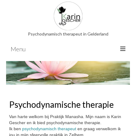
Psychodynamisch therapeut in Gelderland
Menu
Psychodynamische therapie
EMDR
Relatietherapie
Familieopstellingen
Psychodynamische therapie
Hooggevoeligheid
Overige therapieën
Van harte welkom bij Praktijk Manasha. Mijn naam is Karin
Gescher en ik bied psychodynamische therapie.
Energetische behandeling
Ik ben
psychodynamisch therapeut
en graag verwelkom ik
Nederlandse bloesemremedies
jou in mijn sfeervolle praktijk in Zelhem.