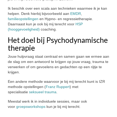
PDS
Ik beschik over een scala aan technieken waarmee ik je kan
helpen. Denk hierbij bijvoorbeeld aan
EMDR
,
Gezonde seksualiteit
familieopstellingen
en Hypno- en regressietherapie.
Daarnaast kun je ook bij mij terecht voor
HSP
Workshops
(hooggevoeligheid)
coaching.
Opstellingen
Het doel bij Psychodynamische
Aanmeldformulier workshop Opstellingen
therapie
Weer vrij in mijn lijf!
Jouw hulpvraag staat centraal en samen gaan we ermee aan
Aanmeldformulier ‘Weer vrij in mijn lijf’
de slag om een antwoord te krijgen op jouw vraag, trauma te
verwerken of om gevoelens en gedachten op een rijtje te
Vrouwencirkel
krijgen.
Contact
Een andere methode waarvoor je bij mij terecht kunt is IZR
Over de praktijk
methode opstellingen (
Franz Ruppert
) met
specialisatie
seksueel trauma
.
Tarieven
Meestal werk ik in individuele sessies, maar ook
Ervaringen met Praktijk Manasha
voor
groepsworkshops
kun je bij mij terecht.
Nieuwsbrief