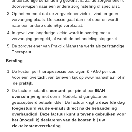
andersoortige behandeling gewenst is, zal de zorgverlener u
doorverwijzen naar een andere zorginstelling of specialist.
Op het moment dat de zorgverlener ziek is, vindt er geen
vervanging plaats. De sessie gaat dan niet door en wordt
naar een andere datum/tijd verplaatst.
In geval van langdurige ziekte wordt in overleg met u
vervanging geregeld, of wordt de behandeling stopgezet.
De zorgverlener van Praktijk Manasha werkt als zelfstandige
Therapeut.
Betaling
De kosten per therapiesessie bedragen € 79,50 per uur..
Voor een overzicht van tarieven kijk op www.manasha.nl of in
de praktijk.
De factuur betaalt u
contant
, per
pin
of per
IBAN
overschrijving
met een in Nederland gangbaar en
geaccepteerd betaalmiddel. De factuur krijgt u
dezelfde dag
toegestuurd via de e-mail / direct na de behandeling
overhandigd
.
Deze factuur kunt u tevens gebruiken voor
het (mogelijk) declareren van de kosten bij uw
ziektekostenverzekering
.