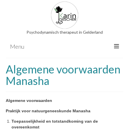
Psychodynamisch therapeut in Gelderland
Menu
Psychodynamische therapie
Algemene voorwaarden
EMDR
Manasha
Relatietherapie
Familieopstellingen
Hooggevoeligheid
Algemene voorwaarden
Overige therapieën
Praktijk voor natuurgeneeskunde Manasha
Energetische behandeling
Toepasselijkheid en totstandkoming van de
overeenkomst
Nederlandse bloesemremedies