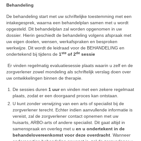
Vragenformulier
Behandeling
Privacybeleid – AVG
De behandeling start met uw schriftelijke toestemming met een
intakegesprek, waarna een behandelplan samen met u wordt
Algemene voorwaarden
opgesteld. Dit behandelplan zal worden opgenomen in uw
Verhuur
dossier. Hierin geschiedt de behandeling volgens afspraak met
uw eigen doelen, wensen, werkafspraken en besproken
Verhuur Zolder
werkwijze. Dit wordt de leidraad voor de BEHANDELING en
ste
de
ondertekend bij tijdens de
1
of 2
sessie
Verhuur Therapieruimte met wachtruimte
Er vinden regelmatig evaluatiesessie plaats waarin u zelf en de
zorgverlener zowel mondeling als schriftelijk verslag doen over
uw ontwikkelingen binnen de therapie.
De sessies duren
1 uur
en vinden met een zekere regelmaat
plaats, zodat er een doorgaand proces kan ontstaan.
U kunt zonder verwijzing van een arts of specialist bij de
zorgverlener terecht. Echter indien aanvullende informatie is
vereist, zal de zorgverlener contact opnemen met uw
huisarts, ARBO-arts of andere specialist. Dit gaat altijd in
samenspraak en overleg met u
en u ondertekent in de
behandelovereenkomst voor deze overdracht
. Wanneer