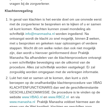
vragen bij de zorgverlener.
Klachtenregeling
In geval van klachten is het eerste doel om uw onvrede eerst
met de zorgverlener te bespreken en te kijken of u er samen
uit kunt komen. Klachten kunnen zowel mondeling als
schriftelijk
info@manmasha.nl
worden ingediend. Na
ontvangst wordt de klacht zo snel mogelijk, binnen
2
weken,
met u besproken en gekeken naar oplossingen of verdere
stappen. Mocht dit om welke reden dan ook niet mogelijk
zijn, dan wordt u hierover geïnformeerd door Praktijk
Manasha Na afhandelen van de klachtenprocedure ontvangt
u een schriftelijke bevestiging van de uitkomst van de
procedure. Alles zal schriftelijk worden vastgelegd. Er zal
zorgvuldig worden omgegaan met de verkregen informatie.
Lukt het niet er samen uit te komen, dan kunt u zich
beroepen op de onafhankelijke klachtenprocedure van VBAG
KLACHTENFUNCTIONARIS dan wel de geschilleninstantie
GESCHILLENCOMMISSIE. De procedure is te vinden op de
website
www.VBAG.nl
en
www.RBCZ.nl
en via
www.manasha.nl
Praktijk Manasha voldoet hiermee aan de
eisen van de Wet kwaliteit, klachten en geschillen zorg