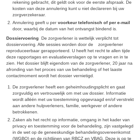
rekening gebracht, dit geldt ook voor de eerste afspraak. De
kosten van deze annulering kunt u niet declareren bij uw
zorgverzekeraar.
Annulering geeft u per
voorkeur telefonisch of per e-mail
door, waarbij de datum van het ontvangst bindend is.
Dossiervoering
De zorgverlener is wettelijk verplicht tot
dossiervoering. Alle sessies worden door de zorgverlener
reproduceerbaar gerapporteerd. U heeft het recht te allen tijde
deze rapportages en evaluatieverslagen op te vragen en in te
zien. Het dossier blijft eigendom van de zorgverlener, 20 jaar na
afronding van het proces van uw behandeling of het laaste
contactmoment wordt het dossier vernietigd.
De zorgverlener heeft een geheimhoudingsplicht en gaat
zorgvuldig en vertrouwelijk om met uw dossier. Informatie
wordt alléén met uw toestemming opgevraagd en/of verstrekt
aan andere hulpverleners, familie, werkgever of andere
betrokkenen.
Zaken als het recht op informatie, omgang in het kader van
privacy en toestemming voor de behandeling, zijn vastgelegd
in de wet op de geneeskundige behandelingsovereenkomst
(WGBO) en de richtlijnen van RBCZ en VBAG. Deze is op te