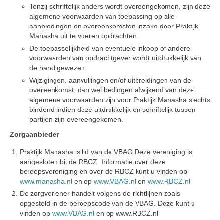
Tenzij schriftelijk anders wordt overeengekomen, zijn deze
PDS
algemene voorwaarden van toepassing op alle
aanbiedingen en overeenkomsten inzake door Praktijk
Gezonde seksualiteit
Manasha uit te voeren opdrachten.
Workshops
De toepasselijkheid van eventuele inkoop of andere
voorwaarden van opdrachtgever wordt uitdrukkelijk van
Opstellingen
de hand gewezen.
Aanmeldformulier workshop Opstellingen
Wijzigingen, aanvullingen en/of uitbreidingen van de
overeenkomst, dan wel bedingen afwijkend van deze
Weer vrij in mijn lijf!
algemene voorwaarden zijn voor Praktijk Manasha slechts
bindend indien deze uitdrukkelijk en schriftelijk tussen
Aanmeldformulier ‘Weer vrij in mijn lijf’
partijen zijn overeengekomen.
Vrouwencirkel
Zorgaanbieder
Contact
Praktijk Manasha is lid van de VBAG Deze vereniging is
Over de praktijk
aangesloten bij de RBCZ Informatie over deze
beroepsvereniging en over de RBCZ kunt u vinden op
Tarieven
www.manasha.nl
en op
www.VBAG.nl
en
www.RBCZ.nl
Ervaringen met Praktijk Manasha
De zorgverlener handelt volgens de richtlijnen zoals
opgesteld in de beroepscode van de VBAG. Deze kunt u
Nieuwsbrief
vinden op
www.VBAG.nl
en op www.RBCZ.nl