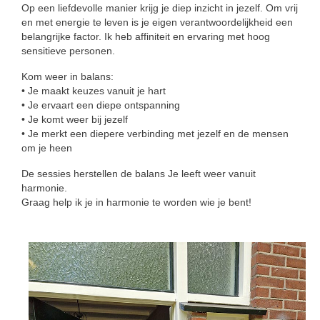
Op een liefdevolle manier krijg je diep inzicht in jezelf. Om vrij
PDS
en met energie te leven is je eigen verantwoordelijkheid een
belangrijke factor. Ik heb affiniteit en ervaring met hoog
Gezonde seksualiteit
sensitieve personen.
Workshops
Kom weer in balans:
Opstellingen
• Je maakt keuzes vanuit je hart
• Je ervaart een diepe ontspanning
Aanmeldformulier workshop Opstellingen
• Je komt weer bij jezelf
• Je merkt een diepere verbinding met jezelf en de mensen
Weer vrij in mijn lijf!
om je heen
Aanmeldformulier ‘Weer vrij in mijn lijf’
De sessies herstellen de balans Je leeft weer vanuit
Vrouwencirkel
harmonie.
Graag help ik je in harmonie te worden wie je bent!
Contact
Over de praktijk
Tarieven
Ervaringen met Praktijk Manasha
Nieuwsbrief