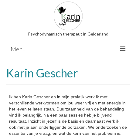
Psychodynamisch therapeut in Gelderland
Menu
Psychodynamische therapie
Karin Gescher
EMDR
Relatietherapie
Familieopstellingen
Ik ben Karin Gescher en in mijn praktijk werk ik met
verschillende werkvormen om jou weer vrij en met energie in
Hooggevoeligheid
het leven te laten staan. Duurzaamheid van de behandeling
Overige therapieën
vind ik belangrijk. Na een paar sessies heb je blijvend
resultaat. Inzicht in jezelf is de basis en daarnaast werk ik
Energetische behandeling
ook met je aan onderliggende oorzaken. We onderzoeken de
essentie van je vraag, en wat de kern van het probleem is.
Nederlandse bloesemremedies