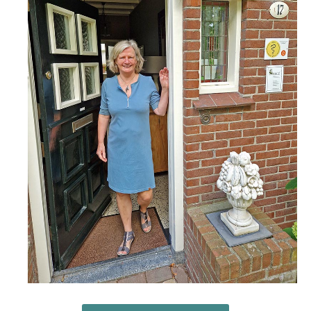
Vragenformulier
Privacybeleid – AVG
Algemene voorwaarden
Verhuur
Verhuur Zolder
Verhuur Therapieruimte met wachtruimte