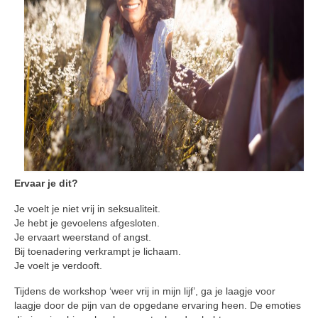
Vragenformulier
Privacybeleid – AVG
Algemene voorwaarden
Verhuur
Verhuur Zolder
Verhuur Therapieruimte met wachtruimte
Ervaar je dit?
Je voelt je niet vrij in seksualiteit.
Je hebt je gevoelens afgesloten.
Je ervaart weerstand of angst.
Bij toenadering verkrampt je lichaam.
Je voelt je verdooft.
Tijdens de workshop ‘weer vrij in mijn lijf’, ga je laagje voor
laagje door de pijn van de opgedane ervaring heen. De emoties