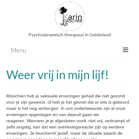
Psychodynamisch therapeut in Gelderland
Menu
Psychodynamische therapie
Weer vrij in mijn lijf!
EMDR
Relatietherapie
Misschien heb je seksuele ervaringen gehad die niet gezond
Familieopstellingen
voor je zijn geweest, of heb je het gevoel dat er iets is gebeurd,
Hooggevoeligheid
maar is het nog verborgen. In ons onderbewuste zijn al onze
ervaringen opgeslagen en van daaruit gaan we
Overige therapieën
reageren. Wanneer je je afgesloten voelt, niet vrij, verkrampt of
zelfs angstig, kan dat een overlevingsreactie zijn op eerdere
Energetische behandeling
ervaringen. Je beschermt jezelf, maar de situatie waarin de
Nederlandse bloesemremedies