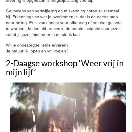
ervaring is opgedaan is mogelijk allang voorbij.
PDS
Gevoelens van vertwijfeling en miskenning horen er allemaal
bij. Erkenning van wat je overkomen is, dat is de eerste stap
Gezonde seksualiteit
naar heling. Er is vaak angst voor afkeuring of om niet geloofd
Workshops
te worden. Je doet dit proces in de eerste instantie voor jezelf,
zodat je jezelf niet meer in de steek laat.
Opstellingen
Wil je onbezorgde liefde ervaren?
Aanmeldformulier workshop Opstellingen
Je natuurlijk, open en vrij voelen?
Weer vrij in mijn lijf!
2-Daagse workshop ‘Weer vrij in
Aanmeldformulier ‘Weer vrij in mijn lijf’
mijn lijf’
Vrouwencirkel
Contact
Over de praktijk
Tarieven
Ervaringen met Praktijk Manasha
Nieuwsbrief