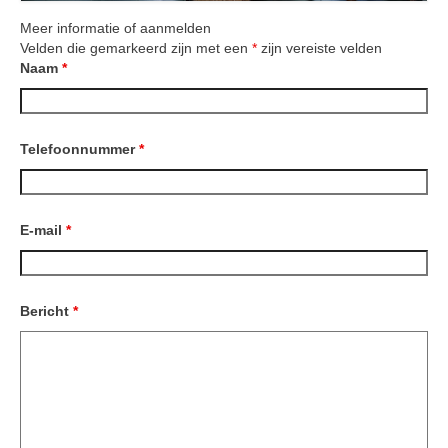
PDS
Meer informatie of aanmelden
Velden die gemarkeerd zijn met een
*
zijn vereiste velden
Gezonde seksualiteit
Naam
*
Workshops
Opstellingen
Telefoonnummer
*
Aanmeldformulier workshop Opstellingen
Weer vrij in mijn lijf!
Aanmeldformulier ‘Weer vrij in mijn lijf’
E-mail
*
Vrouwencirkel
Contact
Bericht
*
Over de praktijk
Tarieven
Ervaringen met Praktijk Manasha
Nieuwsbrief