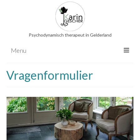
Psychodynamisch therapeut in Gelderland
Menu
Psychodynamische therapie
Vragenformulier
EMDR
Relatietherapie
Familieopstellingen
Hooggevoeligheid
Overige therapieën
Energetische behandeling
Nederlandse bloesemremedies