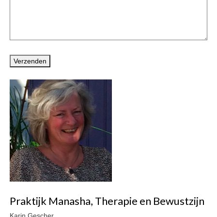
Vragenformulier
Privacybeleid – AVG
Algemene voorwaarden
Verhuur
Verhuur Zolder
Verhuur Therapieruimte met wachtruimte
Praktijk Manasha, Therapie en Bewustzijn
Karin Gescher