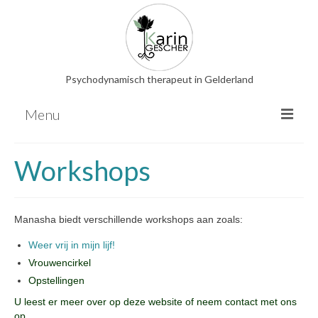
Psychodynamisch therapeut in Gelderland
Menu
Psychodynamische therapie
Workshops
EMDR
Relatietherapie
Manasha biedt verschillende workshops aan zoals:
Familieopstellingen
Hooggevoeligheid
Weer vrij in mijn lijf!
Vrouwencirkel
Overige therapieën
Opstellingen
Energetische behandeling
U leest er meer over op deze website of neem contact met ons
Nederlandse bloesemremedies
op.