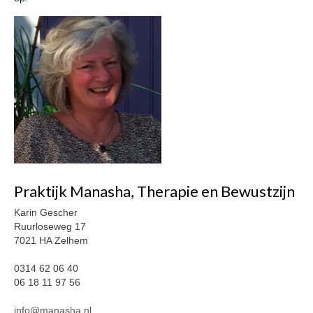
PDS
Gezonde seksualiteit
Workshops
Opstellingen
Aanmeldformulier workshop Opstellingen
Weer vrij in mijn lijf!
Aanmeldformulier ‘Weer vrij in mijn lijf’
Vrouwencirkel
Praktijk Manasha, Therapie en Bewustzijn
Contact
Karin Gescher
Ruurloseweg 17
Over de praktijk
7021 HA Zelhem
Tarieven
0314 62 06 40
Ervaringen met Praktijk Manasha
06 18 11 97 56
Nieuwsbrief
info@manasha.nl