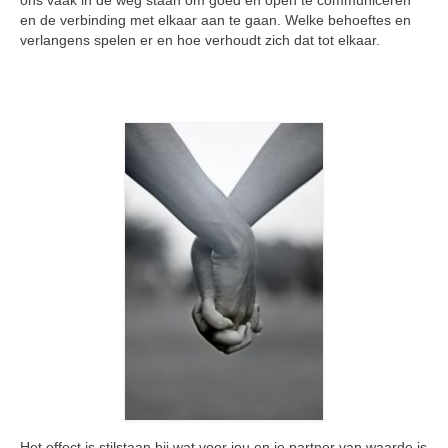
ons vaak in de weg staan om goed en open te communiceren
Vragenformulier
en de verbinding met elkaar aan te gaan. Welke behoeftes en
verlangens spelen er en hoe verhoudt zich dat tot elkaar.
Privacybeleid – AVG
Algemene voorwaarden
Verhuur
Verhuur Zolder
Verhuur Therapieruimte met wachtruimte
Het effect is stilstaan bij wat voor jou en je partner van waarde is