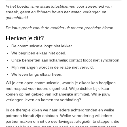
In het boeddhisme staan lotusbloemen voor zuiverheid van
PDS
spraak, geest en lichaam boven het water, verlangen en
Gezonde seksualiteit
gehechtheid.
Workshops
De lotus groeit vanuit de modder uit tot een prachtige bloem
.
Opstellingen
Herken je dit?
Aanmeldformulier workshop Opstellingen
De communicatie loopt niet lekker.
We begrijpen elkaar niet goed.
Weer vrij in mijn lijf!
Onze behoeften aan lichamelijk contact loopt niet synchroon.
Aanmeldformulier ‘Weer vrij in mijn lijf’
Mijn verlangen wordt in de relatie niet vervuld.
Vrouwencirkel
We leven langs elkaar heen.
Contact
Wil je een open communicatie, waarin je elkaar kan begrijpen
met respect voor ieders eigenheid. Wil je dichter bij elkaar
Over de praktijk
komen op het gebied van lichamelijke intimiteit. Wil je jouw
verlangen leven en komen tot verbinding?
Tarieven
In de therapie kijken we naar ieders achtergronden en welke
Ervaringen met Praktijk Manasha
patronen hieruit zijn ontstaan. Welke verandering wil iedere
Nieuwsbrief
partner maken om uit de overlevingsstrategieën te stappen, die