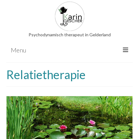
Psychodynamisch therapeut in Gelderland
Menu
Psychodynamische therapie
Relatietherapie
EMDR
Relatietherapie
Familieopstellingen
Hooggevoeligheid
Overige therapieën
Energetische behandeling
Nederlandse bloesemremedies